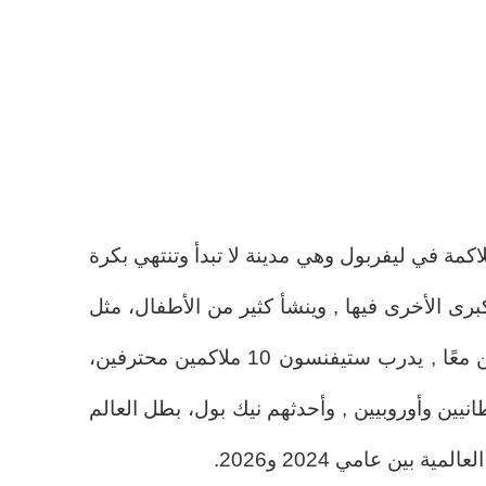
كمة في ليفربول وهي مدينة لا تبدأ وتنتهي بكرة
برى الأخرى فيها , وينشأ كثير من الأطفال، مثل
غوردون، وهم يمارسون الرياضتين معًا , يدرب ستيفنسون 10 ملاكمين محترفين،
يين وأوروبيين , وأحدثهم نيك بول، بطل العالم
 بين عامي 2024 و2026.