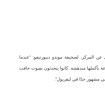
ن المركز، لصحيفة موندو ديبورتيفو: “عندما
وعة بأكملها مندهشة. كانوا يتحدثون بصوت خافت
توني مشهور جدًا في ليفربول”.