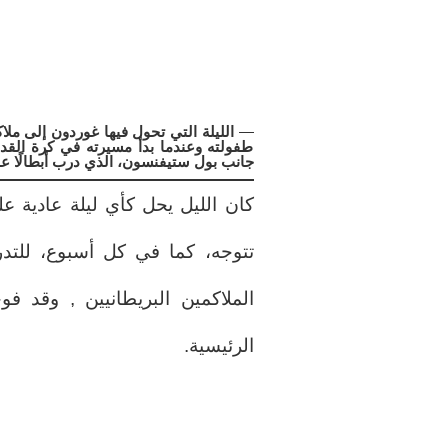
—
الليلة التي تحول فيها غوردون إلى مل
طفولته وعندما بدأ مسيرته في كرة القدم 
جانب بول ستيفنسون، الذي درب أبطالًا عا
تتوجه، كما في كل أسبوع، للتدر
الملاكمين البريطانيين , وقد فو
الرئيسية.