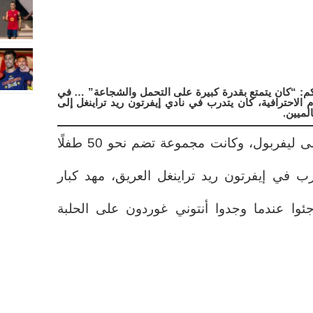
اكم: “كان يتمتع بقدرة كبيرة على التحمل والشجاعة” … في
الاحترافية، كان يتدرب في نادي إيفرتون ريد تراينغل إلى
لميين.
كان الليل يحل كأي ليلة عادية على ليفربول، وكانت مجموعة تضم نحو 50 طفلًا
ب في إيفرتون ريد تراينغل العريق، مهد كبار
جئوا عندما وجدوا أنتوني غوردون على الحلبة