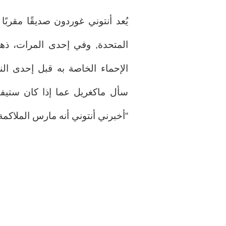
يُعد أنتوني غوردون صديقًا مقربً
المتحدة, وفي إحدى المرات، ذهب
الإحماء الخاصة به قبل إحدى النز
سأل ماكغريل عما إذا كان ستيفن
“أخبرني أنتوني أنه مارس الملاكم