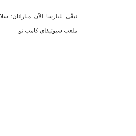
تبقّى للبارسا الآن مباراتان: س
ملعب سبوتيفاي كامب نو.