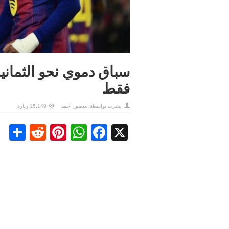
سباق دموي نحو الثماني
فقط
نشرت بواسطة:
منصور أحمد
15,149 زيارة
re
ddit
nterest
WhatsApp
Facebook
X