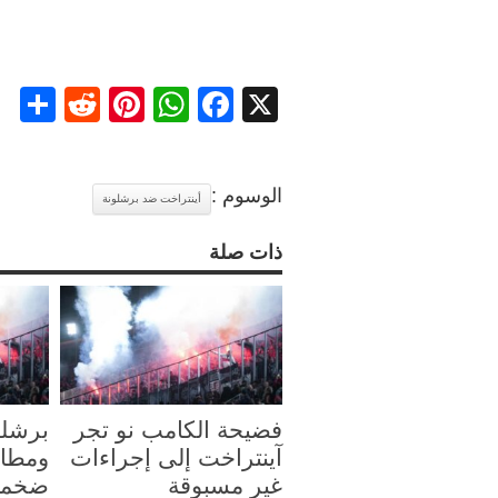
re
ddit
nterest
WhatsApp
Facebook
X
الوسوم :
أينتراخت ضد برشلونة
ذات صلة
فضيحة الكامب نو تجر
برشلو
آينتراخت إلى إجراءات
ومطال
غير مسبوقة
ضخمة