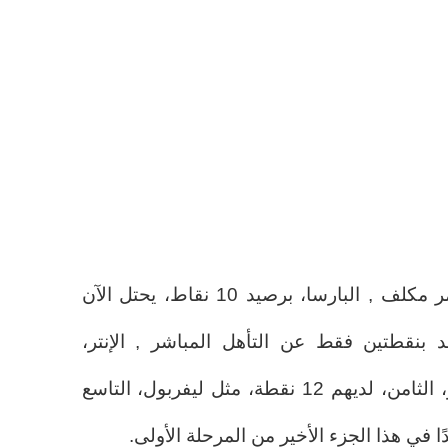
ودخول المراكز الثمانية الأولى أمر مكلف , البارسا، برصيد 10 نقاط، يحتل الآن
 بنقطتين فقط عن التأهل المباشر , الإنتر،
السادس، مدريد، السابع، وأتلتيكو، الثامن، لديهم 12 نقطة، مثل ليفربول، التاسع
 في هذا الجزء الأخير من المرحلة الأولى.