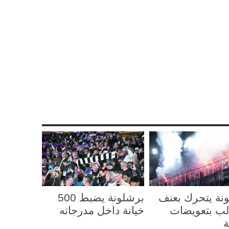
Sha
Re
Pi
نة يتحرك بعنف
برشلونة يضبط 500
ب بتعويضات
خيانة داخل مدرجاته