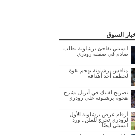
خبار السوق
السيتي يفاجئ برشلونة بطلب
صادم في صفقة رودري
منافس برشلونة يهجم بقوة
لخطف أحد أهدافه
تصريح لفليك في أبريل يشرح
هجوم برشلونة على رودري
أرقام عرض برشلونة الأول
لرودري تخرج للعلن.. ورد
السيتي أيضًا