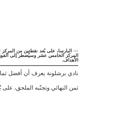
—
البارسا، على بُعد نقطتين من المركز 
المركز الخامس عشر وسيُضطر إلى الفوز 
الأهداف.
نادي برشلونة يعرف أن أفضل ثماني
ثمن النهائي وتجنّبه الملحق، على ب