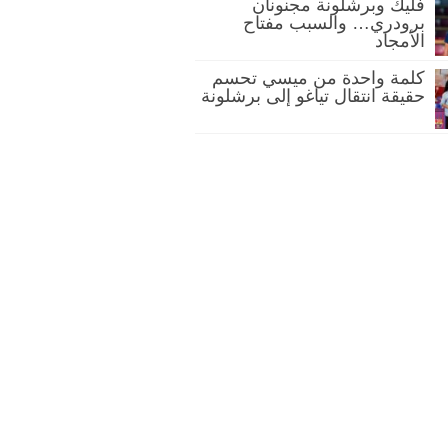
فليك وبرشلونة مجنونان
برودري… والسبب مفتاح
الأمجاد
كلمة واحدة من ميسي تحسم
حقيقة انتقال تياغو إلى برشلونة