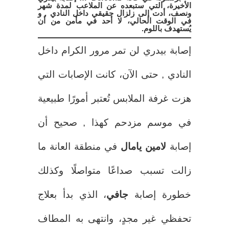
الأخيرة، التي ستبعده عن الملاعب لمدة شهر
ونصف،
أدت
إلى زلزال حقيقي داخل النادي , و
في الوقت الحالي، لا أحد في مأمن من أن
يُستهدف باللوم.
إصابة بيدري لن تمر مرور الكرام داخل
النادي , حتى الآن، كانت الإصابات التي
هزت غرفة الملابس تُعتبر أمورًا طبيعية
في موسم مزدحم كهذا , صحيح أن
إصابة
لامين يامال
في منطقة العانة ما
زالت تسبب صداعًا متواصلًا وكذلك
خطورة إصابة
جافي
، الذي بدأ بعلاج
تحفظي غير مجدٍ، وانتهى به المطاف