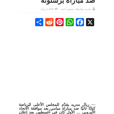
ضد مباراة برشلونة
نشرت بواسطة:
منصور أحمد
1,940 زيارة
Share
Reddit
Pinterest
WhatsApp
Facebook
X
—
ريال مدريد يقدّم للمجلس الأعلى للرياضة
كتابًا ثانيًا ضد مباراة ميامي بعد موافقة الاتحاد
الأوروبي … الأول كان في أغسطس بعد إعلان