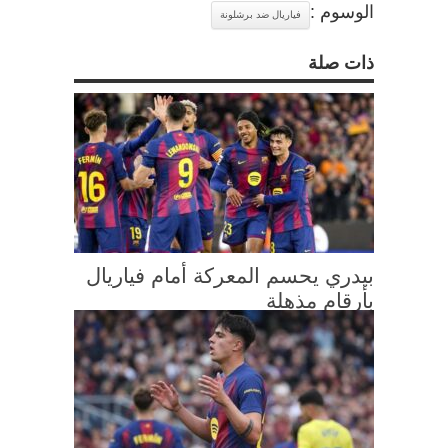
الوسوم :
فياريال ضد برشلونة
ذات صلة
بيدري يحسم المعركة أمام فياريال
بأرقام مذهلة