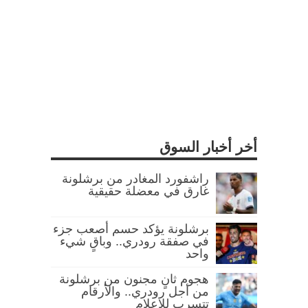
أخر أخبار السوق
راشفورد المغادر من برشلونة
غارق في معضلة حقيقية
برشلونة يؤكد حسم أصعب جزء
في صفقة رودري.. وباقٍ شيء
واحد
هجوم ثانٍ مجنون من برشلونة
من أجل رودري.. والأرقام
تتسرب للإعلام