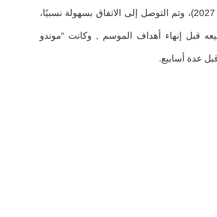
إضافي (إذ كان عقده ممتدًا حتى 2027)، وتم التوصل إلى الاتفاق بسهولة نسبيًا،
ه قبل إنهاء أهداف الموسم , وكانت “موندو
بل عدة أسابيع.