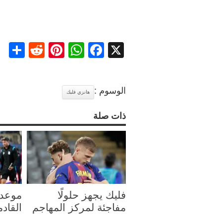
re
ddit
nterest
WhatsApp
Facebook
X
الوسوم :
هانزي فليك
ذات صلة
فليك يجهز حلولًا
موعد 
مفاجئة لمركز المهاجم
القادم