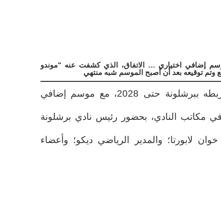
ليك يوقّع حتى 2028 مع موسم إضافي اختياري … الاتفاق، الذي كشفت عنه “موندو
يع وتم توقيعه بعد أن أصبح الموسم شبه منتهي
هانسي فليك وقّع العقد الذي يربطه ببرشلونة حتى 2028، مع موسم إضافي
في مكاتب النادي، بحضور رئيس نادي برشلونة
وان لابورتا؛ والمدير الرياضي ديكو؛ وأعضاء