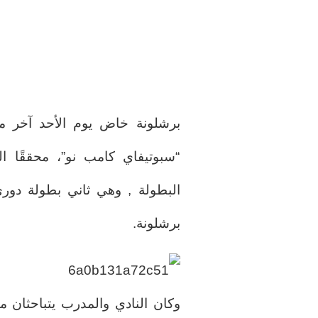
برشلونة خاض يوم الأحد آخر م
“سبوتيفاي كامب نو”، محققًا ا
البطولة , وهي ثاني بطولة دور
برشلونة.
وكان النادي والمدرب يتباحثان م