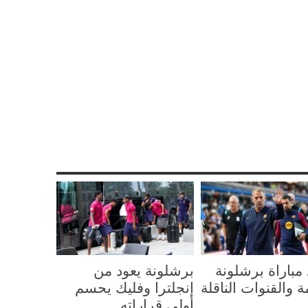
Sha
Re
Pi
مباراة برشلونة
برشلونة يعود من
ة والقنوات الناقلة
إنجلترا وفليك يحسم
أولى قراراته