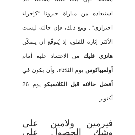
استبعاده من مباراة جيرونا “كإجراء
احترازي” , ومع ذلك، فإن حالته ليست
الأكثر إثارة للقلق، إذ يُتوقّع أن يتمكّن
هانزي فليك
من الاعتماد عليه أمام
أولمبياكوس
يوم الثلاثاء، وأن يكون في
أفضل حالاته قبل الكلاسيكو
يوم 26
أكتوبر.
فيرمين ولامين على
وشك الحصول على