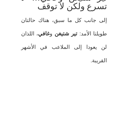
تسرع ولكن لا توقف
إلى جانب كل ما سبق، هناك حالتان
طويلتا الأمد:
تير شتيغن
و
غافي
، اللذان
لن يعودا إلى الملاعب في الأشهر
القريبة.