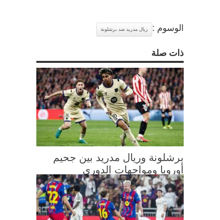
الوسوم :
ريال مدريد ضد برشلونة
ذات صلة
برشلونة وريال مدريد بين جحيم
أوروبا ومواجهات الدوري