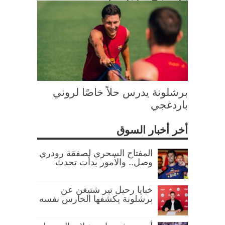
برشلونة يدرس حلاً خاصًا لروني
باردغجي
أخر أخبار السوق
المفتاح السحري لصفقة رودري
وصل.. والأمور بدأت تحدث
خبايا رحيل تير شتيغن عن
برشلونة يكشفها الحارس نفسه