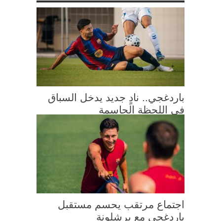
باردغجي.. نادٍ جديد يدخل السباق
في اللحظة الحاسمة
اجتماع مرتقب يحسم مستقبل
باردغجي مع برشلونة