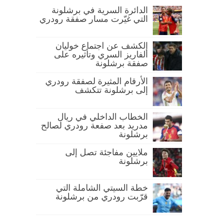
الدائرة السرية في برشلونة
التي غيّرت مسار صفقة رودري
الكشف عن اجتماع خوليان
ألفاريز السري وتأثيره على
صفقة برشلونة
الأرقام المثيرة لصفقة رودري
إلى برشلونة تتكشف
الخطاب الداخلي في ريال
مدريد بعد صفعة رودري لصالح
برشلونة
ملايين مفاجئة تصل إلى
برشلونة
خطة السيتي الشاملة التي
قرّبت رودري من برشلونة