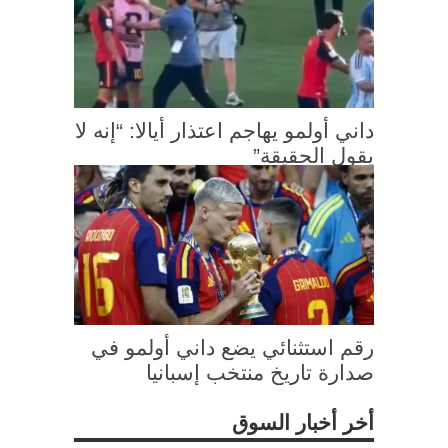
داني أولمو يهاجم اعتذار أيالا: “إنه لا
يقول الحقيقة”
رقم استثنائي يضع داني أولمو في
صدارة تاريخ منتخب إسبانيا
أخر أخبار السوق