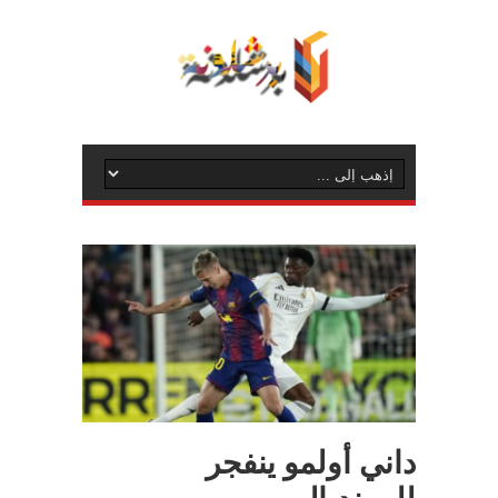
داني أولمو ينفجر