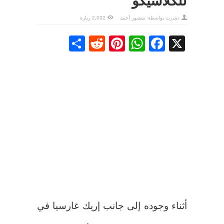
للكلاسيكو
نشرت بواسطة:
منصور أحمد
2,032 زيارة
Share
Reddit
Pinterest
WhatsApp
Facebook
X
أثناء وجوده إلى جانب إريك غارسيا في