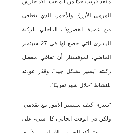
مقعد قريب جدًا من الملعب، أكد حارس
المرمى الأزرق والأحمر، الذي يتعافى
من عملية الغضروف الداخلي للركبة
اليسرى التي خضع لها في 27 سبتمبر
الماضي، لموفستار أن تعافي مفصل
ركبته “يسير بشكل جيد”، وقدّر عودته
للنشاط “خلال شهر تقريبًا”.
“سنرى كيف ستسير الأمور مع تقدمي،
ولكن في الوقت الحالي، كل شيء على
ما يرام”، أكد الحارس الأساسي للأزرق