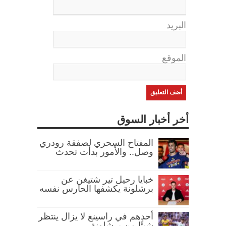
البريد
الموقع
أخر أخبار السوق
المفتاح السحري لصفقة رودري
وصل.. والأمور بدأت تحدث
خبايا رحيل تير شتيغن عن
برشلونة يكشفها الحارس نفسه
أحدهم في راسينغ لا يزال ينتظر
شيئًا من برشلونة