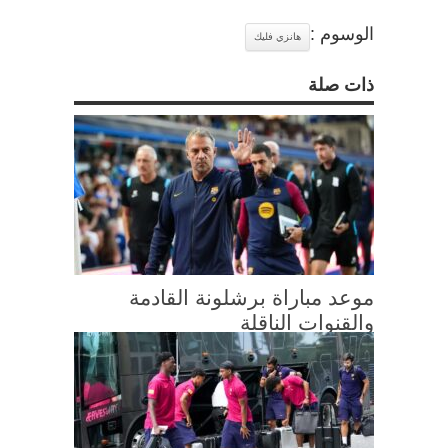
الوسوم :
هانزي فليك
ذات صلة
موعد مباراة برشلونة القادمة
والقنوات الناقلة