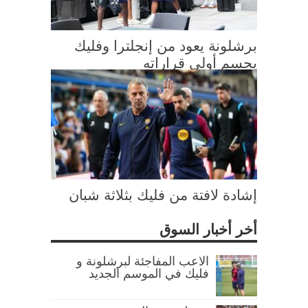
برشلونة يعود من إنجلترا وفليك
يحسم أولى قراراته
إشادة لافتة من فليك بثلاثة شبان
أخر أخبار السوق
الاعب المفاجئة لبرشلونة و
فليك في الموسم الجديد