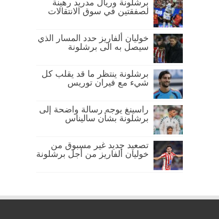
برشلونة وريال مدريد رهينة
لصفقتين في سوق الانتقالات
خوليان ألفاريز حدد المسار الذي
سيصل به الى برشلونة
برشلونة ينتظر ما قد يقلب كل
شيء مع فيران توريس
راسينغ يوجه رسالة واضحة إلى
برشلونة بشأن ساليناس
تصعيد جديد غير مسبوق من
خوليان ألفاريز من أجل برشلونة