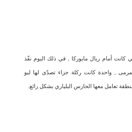
 كانت أمام ريال مايوركا , في ذلك اليوم نفّذ
لمرمى , واحدة كانت ركلة جزاء تصدّى لها ليو
طقة تعامل معها الحارس البلياري بشكل رائع.