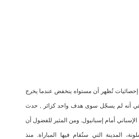
 إحصائيات تُظهر أن مستواه ينخفض عندما يخرج
ها هي أنه لم يسجّل سوى هدف واحد كزائر , حدث
الإسباني أمام إسبانيول. ومن المثير للفضول أن
ة، المدينة التي ستُقام فيها المباراة. منذ