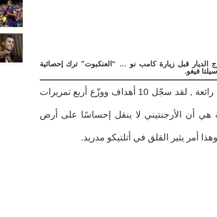
ج الديار قبل زيارة كامب نو … “العنكبوت” ترك إحصائية
يلتا فيغو.
أرقام جوليان ألفاريز هذا الموسم رائعة , لقد سجّل 10 أهداف ووزّع أربع تمريرات
, المشكلة هي أن الأرجنتيني لا ينقل إحساسًا على أرض
ذا أمر يثير القلق في أتلتيكو مدريد.