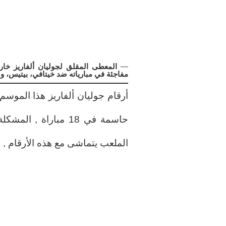
—
المعطى المقلق لجوليان ألفاريز خار
مفاجئة في مبارياته ضد خيتافي، بيتيس، وس
حاسمة في 18 مباراة 
الملعب يتماشى مع هذه الأرقام , وه