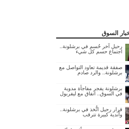
خبار السوق
رحيل آخر حُسم في برشلونة..
اجتماع حسم كل شيء
صفقة قديمة تعاود التواصل مع
برشلونة.. والرد صادم
برشلونة يفجر مفاجأة مدوية
في السوق.. اتفاق مع ليفربول
قرار رحيل اتُّخذ في برشلونة..
وأندية كبيرة تترقب