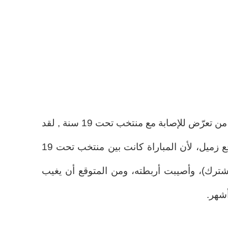
قبل أيام، كان تشافي إسبارت هو من تعرّض للإصابة مع منتخب تحت 19 سنة , لقد
وقع عليه لاعب منافس (في الواقع زميل، لأن المباراة كانت بين منتخب تحت 19
ن تجمع مشترك)، وأصيبت أربطته، ومن المتوقع أن يغيب
أشهر.