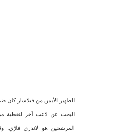
الظهير الأيمن من فيلاسار كان ضم
البحث عن لاعب آخر لتغطية مرك
المرشحين هو لاندري فارّي. وق