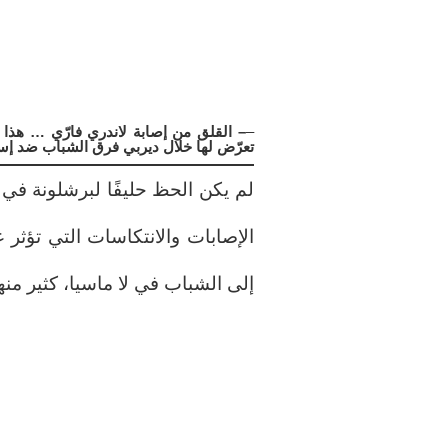
–
– القلق من إصابة لاندري فارّي … هذا
تعرّض لها خلال ديربي فرق الشباب ضد إسب
لم يكن الحظ حليفًا لبرشلونة في ب
الإصابات والانتكاسات التي تؤثر 
إلى الشباب في لا ماسيا، كثير م