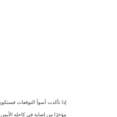
إذا تأكدت أسوأ التوقعات فستكون ه
مؤخرًا من إصابة في كاحله الأيمن 