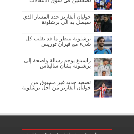
لصفقتين في سوق الانتقالات
خوليان ألفاريز حدد المسار الذي
سيصل به الى برشلونة
برشلونة ينتظر ما قد يقلب كل
شيء مع فيران توريس
راسينغ يوجه رسالة واضحة إلى
برشلونة بشأن ساليناس
تصعيد جديد غير مسبوق من
خوليان ألفاريز من أجل برشلونة