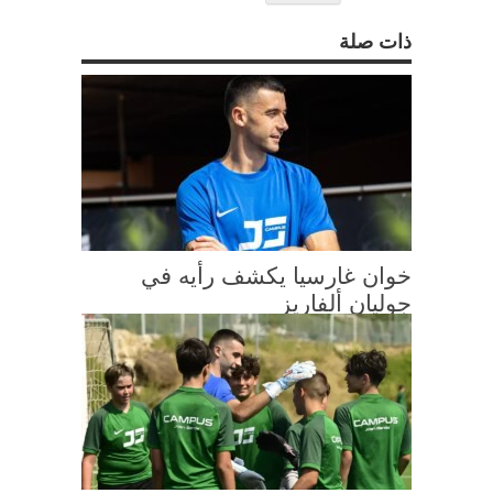
ذات صلة
خوان غارسيا يكشف رأيه في
جوليان ألفاريز