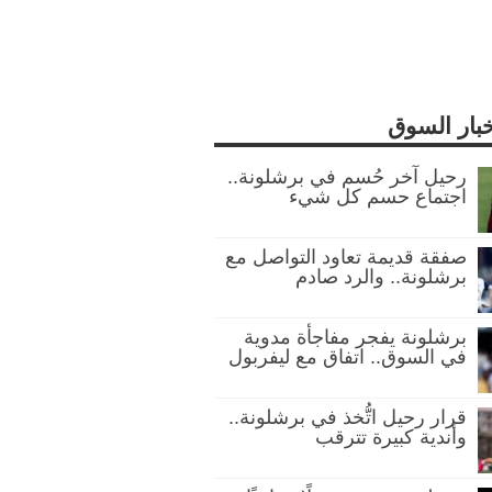
خبار السوق
رحيل آخر حُسم في برشلونة..
اجتماع حسم كل شيء
صفقة قديمة تعاود التواصل مع
برشلونة.. والرد صادم
برشلونة يفجر مفاجأة مدوية
في السوق.. اتفاق مع ليفربول
قرار رحيل اتُّخذ في برشلونة..
وأندية كبيرة تترقب