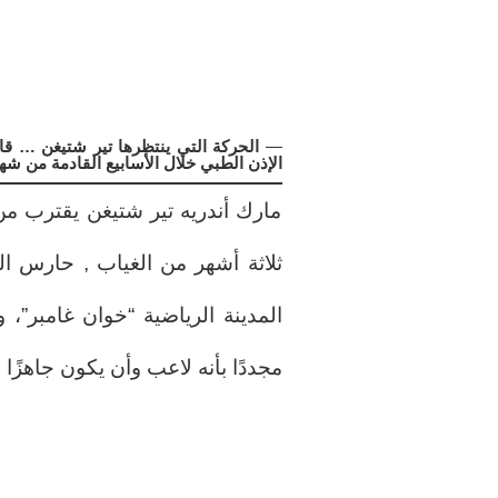
—
الحركة التي ينتظرها تير شتيغن … قا
الإذن الطبي خلال الأسابيع القادمة من شه
مارك أندريه تير شتيغن يقترب من 
ثلاثة أشهر من الغياب , حارس ا
المدينة الرياضية “خوان غامبر”،
مجددًا بأنه لاعب وأن يكون جاهزًا 