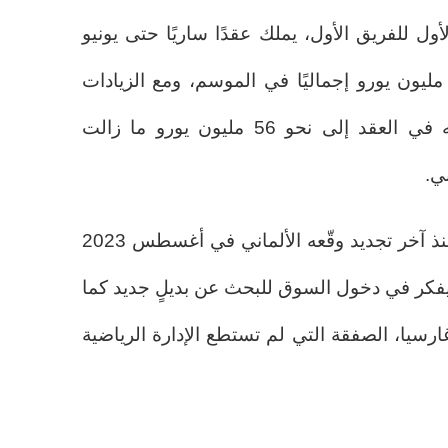
ول للفريق الأول، يملك عقدًا ساريًا حتى يونيو
202، ويتقاضى راتبًا يقارب 17 مليون يورو إجماليًا في الموسم، ومع الزيادات
التقييمية يصل المبلغ المتبقي له في العقد إلى نحو 56 مليون يورو ما زالت
ي.
الاتفاق الحالي دخل حيّز التنفيذ منذ آخر تجديد وقّعه الألماني في أغسطس 2023
 يفكر في دخول السوق للبحث عن بديلٍ جديد كما
ارسيا، الصفقة التي لم تستطع الإدارة الرياضية