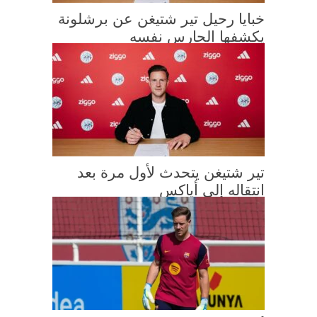
خبايا رحيل تير شتيغن عن برشلونة
يكشفها الحارس نفسه
تير شتيغن يتحدث لأول مرة بعد
انتقاله إلى أياكس