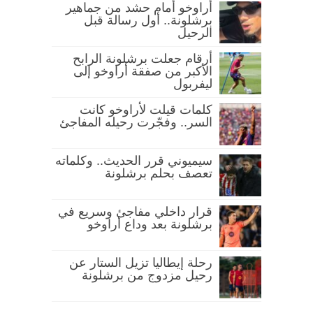
أراوخو أمام حشد من جماهير
برشلونة.. أول رسالة قبل
الرحيل
أرقام جعلت برشلونة الرابح
الأكبر من صفقة أراوخو إلى
ليفربول
كلمات قيلت لأراوخو كانت
السر.. وفجّرت رحيله المفاجئ
سيميوني قرر الحديث.. وكلماته
تعصف بحلم برشلونة
قرار داخلي مفاجئ وسريع في
برشلونة بعد وداع أراوخو
رحلة إيطاليا تزيل الستار عن
رحيل مزدوج من برشلونة