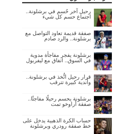
رحيل آخر حُسم في برشلونة..
اجتماع حسم كل شيء
صفقة قديمة تعاود التواصل مع
برشلونة.. والرد صادم
برشلونة يفجر مفاجأة مدوية
في السوق.. اتفاق مع ليفربول
قرار رحيل اتُّخذ في برشلونة..
وأندية كبيرة تترقب
برشلونة يحسم رحيلًا مفاجئًا..
صفقة أراوخو تمت
حساب الكرة الذهبية يدخل على
خط صفقة رودري وبرشلونة