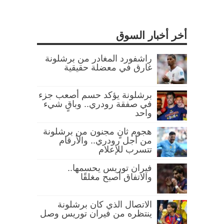
أخر أخبار السوق
راشفورد المغادر من برشلونة
غارق في معضلة حقيقية
برشلونة يؤكد حسم أصعب جزء
في صفقة رودري.. وباقٍ شيء
واحد
هجوم ثانٍ مجنون من برشلونة
من أجل رودري.. والأرقام
تتسرب للإعلام
فيران توريس يحسمها..
والاتفاق أصبح مغلقًا
الاتصال الذي كان برشلونة
ينتظره من فيران توريس وصل