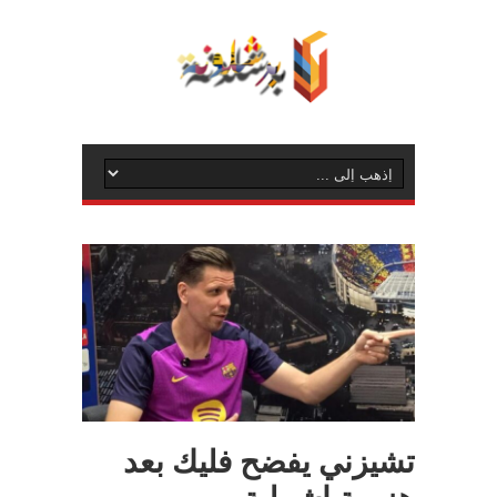
تشيزني يفضح فليك بعد