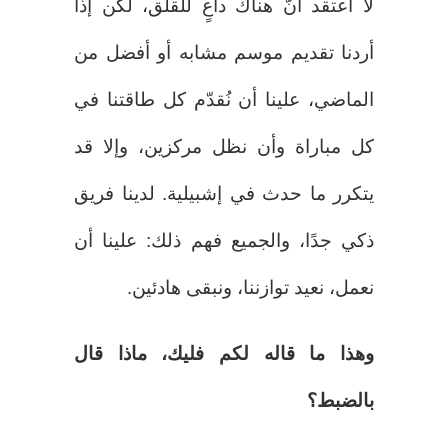
لا أعتقد أنّ هناك داعٍ للقلق، لكن إذا
أردنا تقديم موسم مشابه أو أفضل من
الماضي، علينا أن نُقدّم كل طاقتنا في
كل مباراة وأن نظل مركزين، وإلا قد
يتكرر ما حدث في إشبيلية. لدينا فريق
ذكي جدًا، والجميع فهم ذلك: علينا أن
نعمل، نعيد توازننا، ونبقى هادئين.
وهذا ما قاله لكم فليك، ماذا قال
بالضبط؟