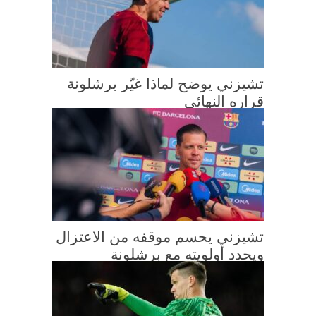
تشيزني يوضح لماذا غيّر برشلونة
قراره النهائي
تشيزني يحسم موقفه من الاعتزال
ويحدد أولويته مع برشلونة