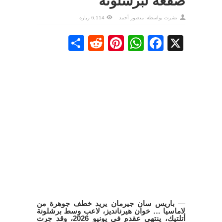
صفعة لبرشلونة
نشرت بواسطة:
منصور أحمد
6,114 زيارة
Share
Reddit
Pinterest
WhatsApp
Facebook
X
—
باريس سان جيرمان يريد خطف جوهرة من
لاماسيا … خوان هيرنانديز، لاعب وسط برشلونة
أتلتيك، ينتهي عقده في يونيو 2026، وقد جرت