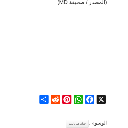
(المصدر / صحيفة MD)
Share
Reddit
Pinterest
WhatsApp
Facebook
X
الوسوم :
خوان هيرنانديز