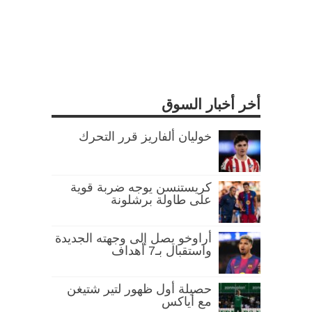
أخر أخبار السوق
خوليان ألفاريز قرر التحرك
كريستنسن يوجه ضربة قوية
على طاولة برشلونة
أراوخو يصل إلى وجهته الجديدة
واستقبال بـ7 أهداف
حصيلة أول ظهور لتير شتيغن
مع أياكس