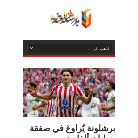
برشلونة يُراوغ في صفقة