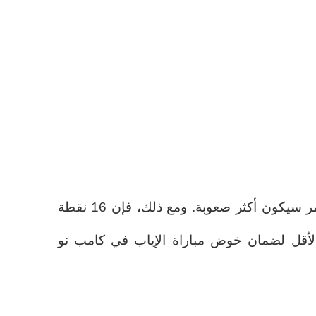
لكن في هذه النسخة يبدو أن الأمر سيكون أكثر صعوبة. ومع ذلك، فإن 16 نقطة
 الأقل لضمان خوض مباراة الإياب في كامب نو