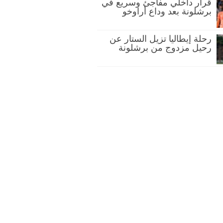
قرار داخلي مفاجئ وسريع في
برشلونة بعد وداع أراوخو
رحلة إيطاليا تزيل الستار عن
رحيل مزدوج من برشلونة