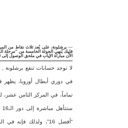
—
فليك يُنهي الجولة الخامسة من “مرحلة 
الآن مباراة الإياب في ملحق الوصول إلى ثم
لا توجد حسابات تنفع برشلونة , 
في دوري أبطال أوروبا، يظهر 
ست
“أفضل 16”، ولذلك فإنه