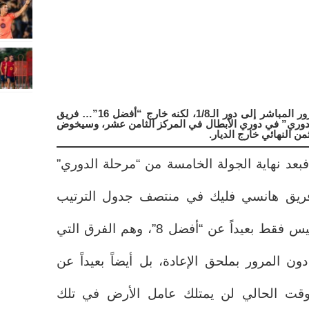
برشلونة، على بُعد ثلاث نقاط من المرور المباشر إلى دور الـ1/8، لكنه خارج “أفضل 16”… فريق
الدوري” في دوري الأبطال في المركز الثامن عشر، وسيخوض
ن النهائي خارج الديار.
فبعد نهاية الجولة الخامسة من “مرحلة الدوري”
فريق هانسي فليك في منتصف جدول الترتيب
تماماً، في المركز الثامن عشر، ليس فقط بعيداً عن “أفضل 8”، وهم الفرق التي
تأهل مباشرة إلى دور الـ16 دون المرور بملحق الإعادة، بل أيضاً بعيداً عن
 في الوقت الحالي لن يمتلك عامل الأرض في تلك