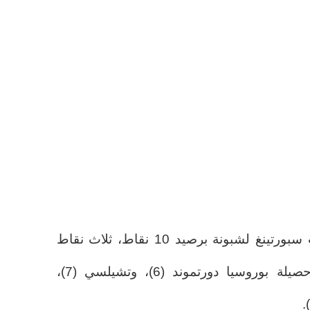
المركز الثامن هو الآن من نصيب سبورتينغ لشبونة برصيد 10 نقاط، ثلاث نقاط
أكثر من برشلونة، وهي نفس حصيلة بوروسيا دورتموند (6)، وتشيلسي (7)،