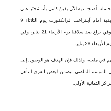
محتملة، أصبح لديه الآن يقينٌ كامل بأنه مُجبَر على
الفوز في المباريات الثلاث المتبقية أمام آينتراخت فرانكفورت يوم الثلاثاء 9
ديسمبر في سبوتيفاي كامب نو، وفي براغ ضد سلافيا يوم الأربعاء 21 يناير، وفي
اء 28 يناير.
م في ملعبه، ولذلك فإن الهدف هو الوصول إلى
 في الموسم الماضي ليضمن لبعض الفرق التأهل
كز الثمانية الأولى.