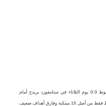
كان يعرف ذلك مسبقاً بعد السقوط 3-0 يوم الثلاثاء في ستامفورد بريدج أمام
تشيلسي، ولكن مع امتلاكه 7 نقاط فقط من أصل 15 ممكنة وفارق أهداف ضعيف