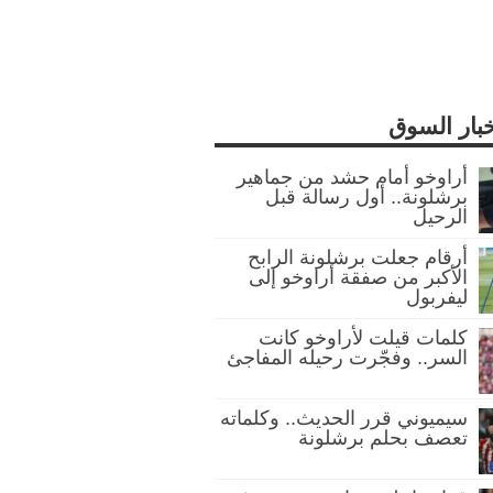
خبار السوق
أراوخو أمام حشد من جماهير
برشلونة.. أول رسالة قبل
الرحيل
أرقام جعلت برشلونة الرابح
الأكبر من صفقة أراوخو إلى
ليفربول
كلمات قيلت لأراوخو كانت
السر.. وفجّرت رحيله المفاجئ
سيميوني قرر الحديث.. وكلماته
تعصف بحلم برشلونة