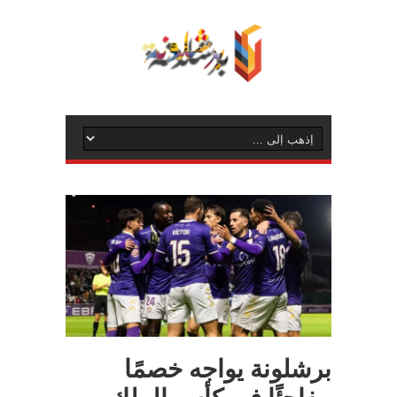
برشلونة يواجه خصمًا