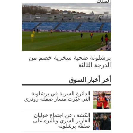
الملك
برشلونة ضحية سخرية خصم من
الدرجة الثالثة
أخر أخبار السوق
الدائرة السرية في برشلونة
التي غيّرت مسار صفقة رودري
الكشف عن اجتماع خوليان
ألفاريز السري وتأثيره على
صفقة برشلونة