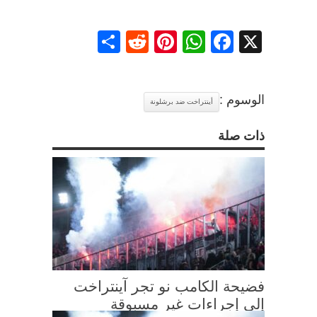
Share
Reddit
Pinterest
WhatsApp
Facebook
X
الوسوم :
أينتراخت ضد برشلونة
ذات صلة
فضيحة الكامب نو تجر آينتراخت
إلى إجراءات غير مسبوقة