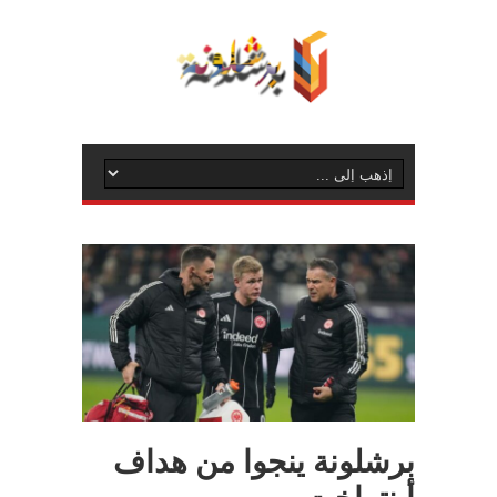
برشلونة ينجوا من هداف