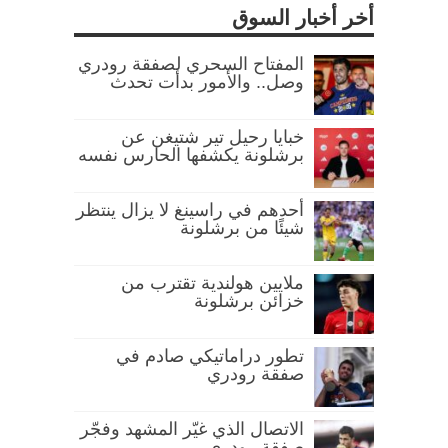
أخر أخبار السوق
المفتاح السحري لصفقة رودري
وصل.. والأمور بدأت تحدث
خبايا رحيل تير شتيغن عن
برشلونة يكشفها الحارس نفسه
أحدهم في راسينغ لا يزال ينتظر
شيئًا من برشلونة
ملايين هولندية تقترب من
خزائن برشلونة
تطور دراماتيكي صادم في
صفقة رودري
الاتصال الذي غيّر المشهد وفجّر
صفقة رودري