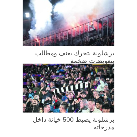
برشلونة يتحرك بعنف ومطالب
بتعويضات ضخمة
برشلونة يضبط 500 خيانة داخل
مدرجاته