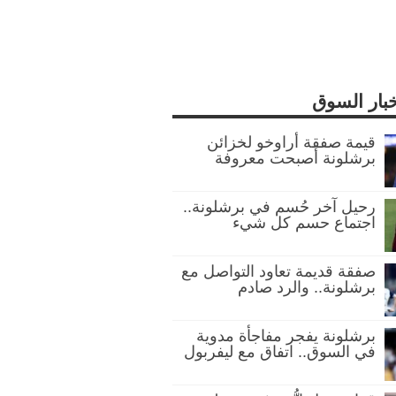
خبار السوق
قيمة صفقة أراوخو لخزائن
برشلونة أصبحت معروفة
رحيل آخر حُسم في برشلونة..
اجتماع حسم كل شيء
صفقة قديمة تعاود التواصل مع
برشلونة.. والرد صادم
برشلونة يفجر مفاجأة مدوية
في السوق.. اتفاق مع ليفربول