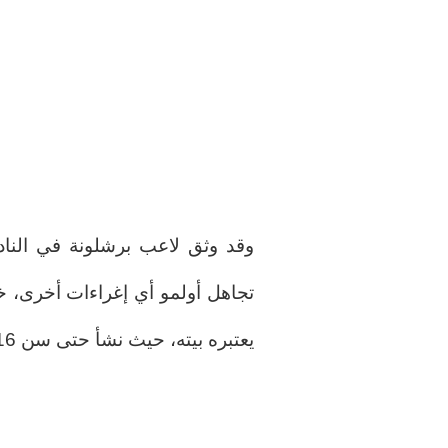
وقد وثق لاعب برشلونة في الناد
تجاهل أولمو أي إغراءات أخرى، خص
يعتبره بيته، حيث نشأ حتى سن 16 عاماً.