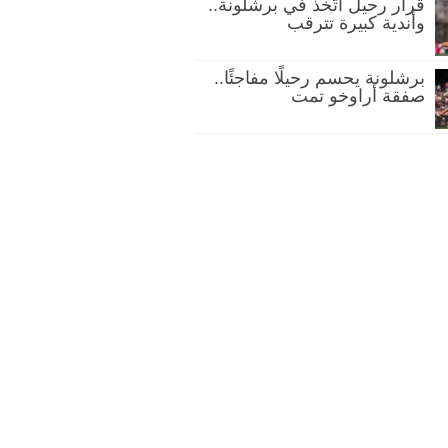
قرار رحيل اتُّخذ في برشلونة..
وأندية كبيرة تترقب
برشلونة يحسم رحيلًا مفاجئًا..
صفقة أراوخو تمت