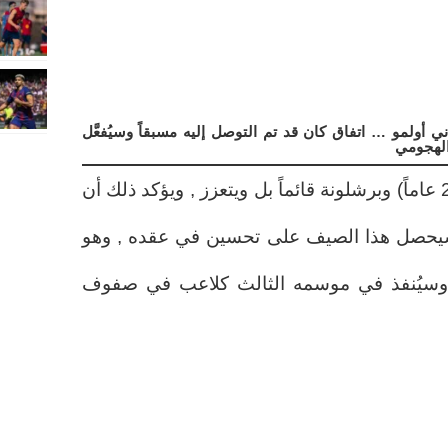
 أولمو … اتفاق كان قد تم التوصل إليه مسبقاً وسيُفعَّل
الهجومي
لا يزال الالتزام بين داني أولمو (28 عاماً) وبرشلونة قائماً بل ويتعزز , ويؤكد ذلك أن
 سيحصل هذا الصيف على تحسين في عقده , وهو
ل وسيُنفذ في موسمه الثالث كلاعب في صفوف