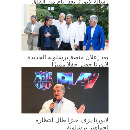
رسالة لابورتا بعد أيام من القلق
بعد إعلان منصة برشلونة الجديدة..
لابورتا حضر حفلًا مميزًا
لابورتا يزف خبرًا طال انتظاره
لجماهير برشلونة