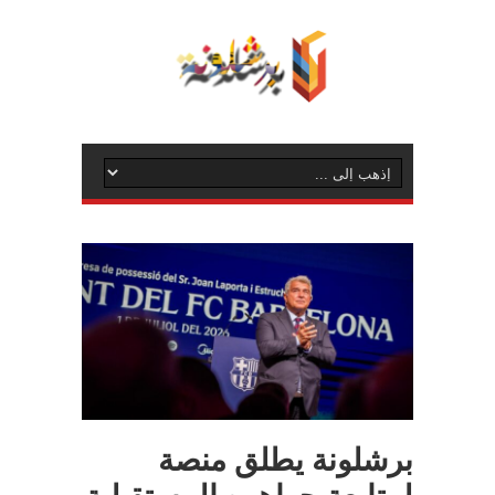
برشلونة يطلق منصة