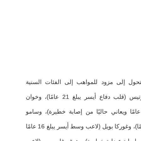
تحول إلى مزود للمواهب إلى الفئات السنية
لبرشلونة بعد حالات ألفارو كورتيس (قلب دفاع أيسر يبلغ 21 عامًا)، وخوان
رنانديز (صانع ألعاب يبلغ 18 عامًا ويعاني حاليًا من إصابة خطيرة)، وسامو
بورنيكيل (لاعب وسط يبلغ 16 عامًا)، وغوركا بويل (لاعب وسط أيسر يبلغ 16 عامًا