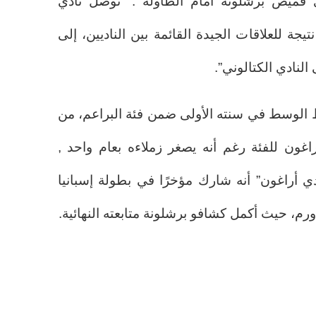
 قميص برشلونة أمام الطاولة : “توصل نادي
تيجة للعلاقات الجيدة القائمة بين الناديين، إلى
النادي الكتالوني”.
 الوسط في سنته الأولى ضمن فئة البراعم، من
منتخب أراغون للفئة رغم أنه يصغر زملاءه بعام واحد ,
 أراغون” أنه شارك مؤخرًا في بطولة إسبانيا
دورم، حيث أكمل كشافو برشلونة متابعته النهائية.