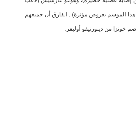
ا من إصابة عضلية خطيرة)، وهوغو غارسيس (لاعب
ر مستواه هذا الموسم بعروض مؤثرة) , الفارق أن جميعهم
م خونزا من ديبورتيفو أوليفر.