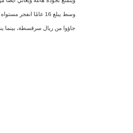
ويتمتع بجودة هائلة ويعاني أيضً
وسط يبلغ 16 عامًا انفج
جاؤوا من ريال سرقسطة، بينما ينض