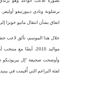
بصورة للاعب الواعد وهو يرتدي
برشلونة ونادي ديبورتيفو أوليفر، ن
اتفاق بشأن انتقال ماتيو خونزا إلى 
خلال هذا الموسم، تألق لاعب خط
مواليد 2015، أيضًا مع 
وأوضحت صحيفة “إل بيريوذيكو دي
لفئة البراعم التي أُقيمت في بيني