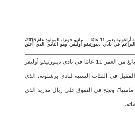
برشلونة يسبق ريال مدريد ويضم موهبة أراغونية بعمر 11 عامًا … ماتيو خونزا، المولود عام 2015،
عم في نادي ديبورتيفو أوليفر، وهو النادي الذي أعلن
ماتيو خونزا، لاعب خط الوسط البالغ من العمر 11 عامًا في نادي ديبورتيفو أوليفر
بل في الفئات السنية لنادي برشلونة، الذي
 ماسيا”، ونجح في التفوق على ريال مدريد الذي
اته.