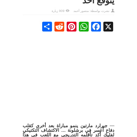
يتوقع أحد
نشرت بواسطة:
منصور أحمد
909 زيارة
Share
Reddit
Pinterest
WhatsApp
Facebook
X
—
جيرارد مارتين ينمو مباراة بعد أخرى كقلب
دفاع أعسر في برشلونة … الاكتشاف التكتيكي
لفليك أكد تأقلمه التدريجي مع اللعب في هذا