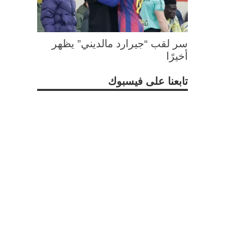
سر لقب “جيرارد مالديني” يظهر
أخيرًا
تابعنا على فيسبوك