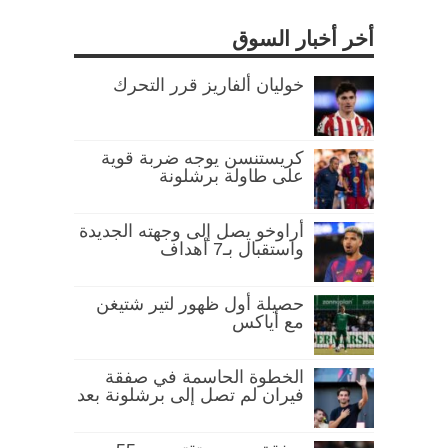
أخر أخبار السوق
خوليان ألفاريز قرر التحرك
كريستنسن يوجه ضربة قوية
على طاولة برشلونة
أراوخو يصل إلى وجهته الجديدة
واستقبال بـ7 أهداف
حصيلة أول ظهور لتير شتيغن
مع أياكس
الخطوة الحاسمة في صفقة
فيران لم تصل إلى برشلونة بعد