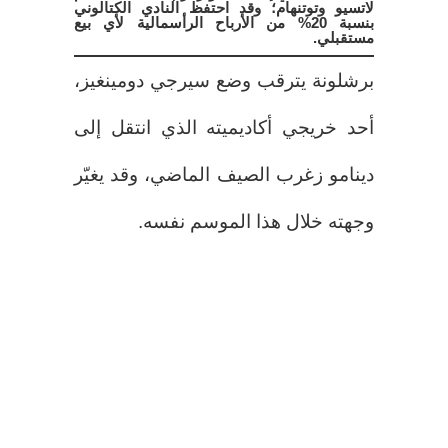
لاتسيو وتوتنهام؛ وقد احتفظ النادي الكتالوني
بنسبة 20% من الأرباح الرأسمالية لأي بيع
مستقبلي.
برشلونة يترقب وضع سيرجي دومينغيز،
أحد خريجي أكاديميته الذي انتقل إلى
دينامو زغرب الصيف الماضي، وقد يغيّر
وجهته خلال هذا الموسم نفسه.