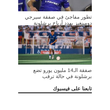
تطور مفاجئ في صفقة سيرجي
دومينغيز يهدد أرباح برشلونة
صفقة الـ14 مليون يورو تضع
برشلونة في حالة ترقب
تابعنا على فيسبوك