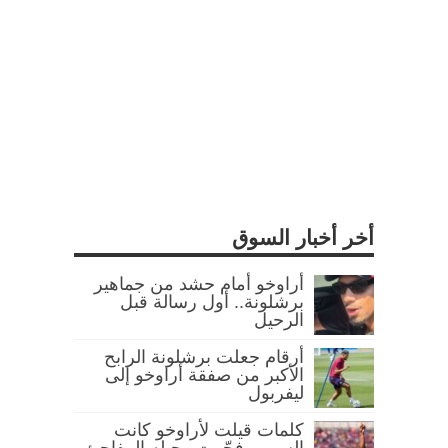
أخر أخبار السوق
أراوخو أمام حشد من جماهير
برشلونة.. أول رسالة قبل
الرحيل
أرقام جعلت برشلونة الرابح
الأكبر من صفقة أراوخو إلى
ليفربول
كلمات قيلت لأراوخو كانت
السر.. وفجّرت رحيله المفاجئ