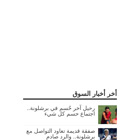
أخر أخبار السوق
رحيل آخر حُسم في برشلونة..
اجتماع حسم كل شيء
صفقة قديمة تعاود التواصل مع
برشلونة.. والرد صادم