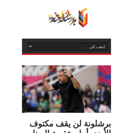
برشلونة لن يقف مكتوف