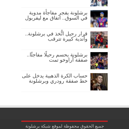
برشلونة يفجر مفاجأة مدوية
في السوق.. اتفاق مع ليفربول
قرار رحيل اتُّخذ في برشلونة..
وأندية كبيرة تترقب
برشلونة يحسم رحيلًا مفاجئًا..
صفقة أراوخو تمت
حساب الكرة الذهبية يدخل على
خط صفقة رودري وبرشلونة
جميع الحقوق محفوظة لموقع شبكة برشلونة