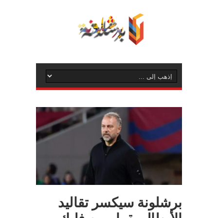
برشلونة سيكسر تقاليد