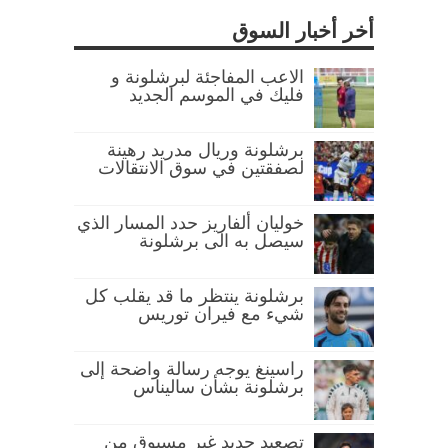
أخر أخبار السوق
الاعب المفاجئة لبرشلونة و
فليك في الموسم الجديد
برشلونة وريال مدريد رهينة
لصفقتين في سوق الانتقالات
خوليان ألفاريز حدد المسار الذي
سيصل به الى برشلونة
برشلونة ينتظر ما قد يقلب كل
شيء مع فيران توريس
راسينغ يوجه رسالة واضحة إلى
برشلونة بشأن ساليناس
تصعيد جديد غير مسبوق من