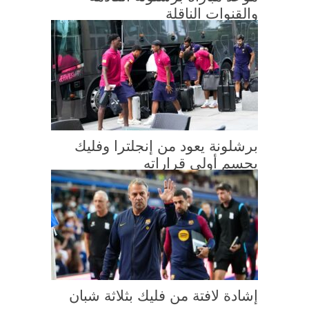
والقنوات الناقلة
برشلونة يعود من إنجلترا وفليك
يحسم أولى قراراته
إشادة لافتة من فليك بثلاثة شبان