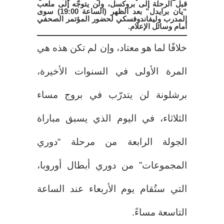
قبل الرحلة إلى بروكسل، ولن يتوجّه إلى ملعب
“يان برايدل” بعد الظهر (الساعة 19:00) سوى
المدرب وليفاندوفسكي لحضور المؤتمر الصحفي
أمام وسائل الإعلام.
خلافًا لما هو معتاد، وإن لم تكن هذه هي
المرة الأولى في السنوات الأخيرة،
برشلونة لن يتدرّب في بروج مساء
الثلاثاء، في اليوم الذي يسبق مباراة
الجولة الرابعة من مرحلة “دوري
المجموعات” من دوري أبطال أوروبا،
التي ستُقام يوم الأربعاء عند الساعة
التاسعة مساءً.