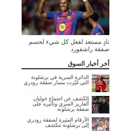
نادٍ مستعد لفعل كل شيء لحسم
صفقة راشفورد
أخر أخبار السوق
الدائرة السرية في برشلونة
التي غيّرت مسار صفقة رودري
الكشف عن اجتماع خوليان
ألفاريز السري وتأثيره على
صفقة برشلونة
الأرقام المثيرة لصفقة رودري
إلى برشلونة تتكشف