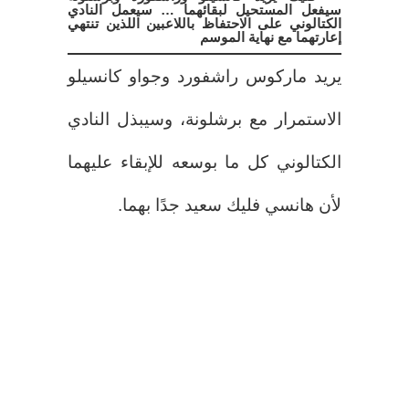
سيفعل المستحيل لبقائهما … سيعمل النادي
الكتالوني على الاحتفاظ باللاعبين اللذين تنتهي
إعارتهما مع نهاية الموسم
يريد ماركوس راشفورد وجواو كانسيلو
الاستمرار مع برشلونة، وسيبذل النادي
الكتالوني كل ما بوسعه للإبقاء عليهما
لأن هانسي فليك سعيد جدًا بهما.