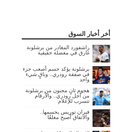
أخر أخبار السوق
راشفورد المغادر من برشلونة
غارق في معضلة حقيقية
برشلونة يؤكد حسم أصعب جزء
في صفقة رودري.. وباقٍ شيء
واحد
هجوم ثانٍ مجنون من برشلونة
من أجل رودري.. والأرقام
تتسرب للإعلام
فيران توريس يحسمها..
والاتفاق أصبح مغلقًا