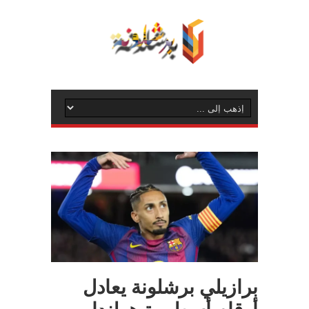
برازيلي برشلونة يعادل