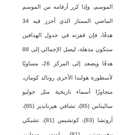
الموسم، وإذا كرر أرقامه من الموسم
الماضي الممتاز الذي أحرز فيه 34
هدفًا، فإن قفزته في جدول الهدافين
ستكون مذهلة، ليصل الإجمالي إلى 88
هدفًا ويصعد إلى المركز 26، مساويًا
لأسطورة هولندا الأخرى رونالد كومان،
متجاوزًا أسماء تاريخية مثل خوليو
ساليناس (85)، تشافي هيرنانديز (85)،
أروتشا (83)، كوتشيس (81)، تشيكي
بيغيريستين (81)، لويس سواريز