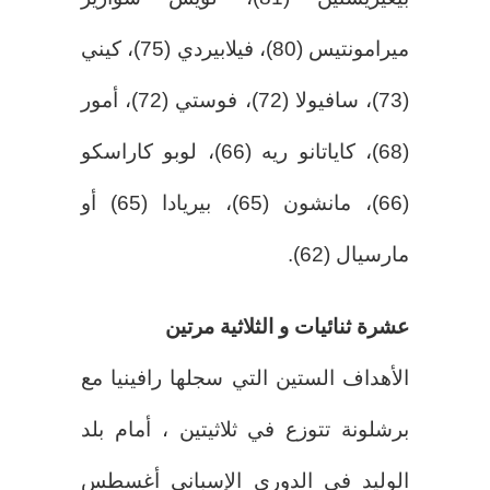
ميرامونتيس (80)، فيلابيردي (75)، كيني
(73)، سافيولا (72)، فوستي (72)، أمور
(68)، كاياتانو ريه (66)، لوبو كاراسكو
(66)، مانشون (65)، بيريادا (65) أو
مارسيال (62).
عشرة ثنائيات و الثلاثية مرتين
الأهداف الستين التي سجلها رافينيا مع
برشلونة تتوزع في ثلاثيتين ، أمام بلد
الوليد في الدوري الإسباني أغسطس