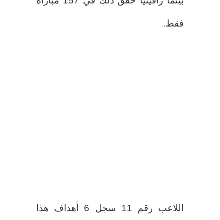
بينما رافينيا حقق ذلك في 157 مباراة
فقط.
اللاعب رقم 11 سجل 6 أهداف هذا