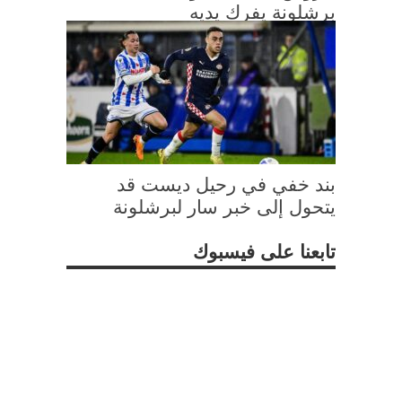
برشلونة يفرك يديه
بند خفي في رحيل ديست قد
يتحول إلى خبر سار لبرشلونة
تابعنا على فيسبوك