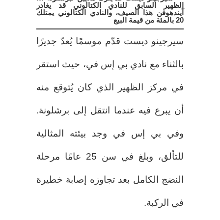
الظهير السابق للنادي الكتالوني قد يغادر
آيندهوفن هذا الصيف، والنادي الكتالوني يمتلك
20 بالمئة من قيمة البيع
سيرجينو ديست قدّم موسمًا يُعدّ جديرًا
بالثناء مع نادي بي إس في، حيث استقر
في مركز الظهير الذي كان يُتوقع منه
أن يبرع فيه عندما انتقل إلى برشلونة.
وفي بي إس في وجد بيئته المثالية
للتألق، وبلغ في سن 25 عامًا مرحلة
النضج الكامل بعد تجاوزه إصابة خطيرة
في الركبة.