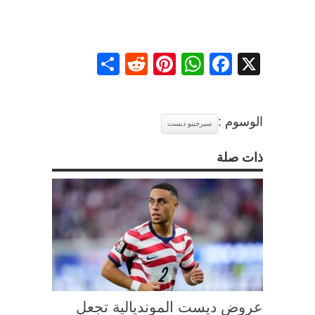
Share
Reddit
Pinterest
WhatsApp
Facebook
X
الوسوم :
سيرجينو ديست
ذات صلة
عروض ديست المونديالية تجعل