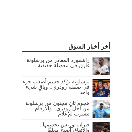
أخر أخبار السوق
راشفورد المغادر من برشلونة
غارق في معضلة حقيقية
برشلونة يؤكد حسم أصعب جزء
في صفقة رودري.. وباقٍ شيء
واحد
هجوم ثانٍ مجنون من برشلونة
من أجل رودري.. والأرقام
تتسرب للإعلام
فيران توريس يحسمها..
والاتفاق أصبح مغلقًا