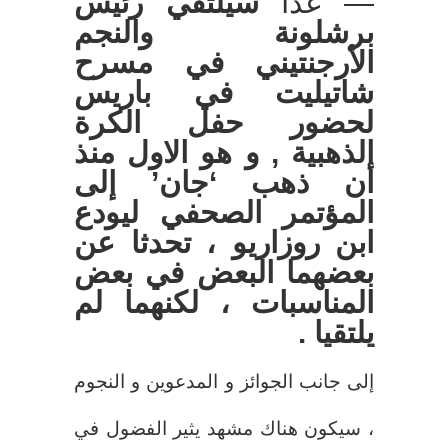
— غذاً
سيلتقي رئيس
برشلونة والنجم
الأرجنتيني في مسرح
شاتيليت في باريس
لحضور حفل الكرة
الذهبية , و هو الاول منذ
أن ذهب ‘جان’ إلى
المؤتمر الصحفي ليودع
ابن روزاريو ، تحدثا عن
بعضهما البعض في بعض
المناسبات ، لكنهما لم
يلتقيا .
إلى جانب الجوائز و المدعوين و النجوم
، سيكون هناك مشهد يثير الفضول في