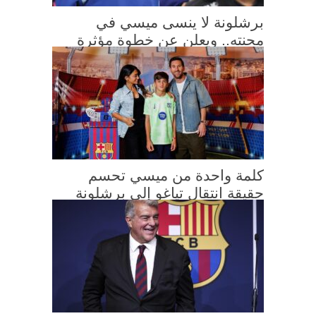
برشلونة لا ينسى ميسي في
محنته.. ويعلن عن خطوة مؤثرة
كلمة واحدة من ميسي تحسم
حقيقة انتقال تياغو إلى برشلونة