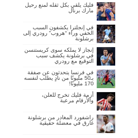
فليك يلقي بكل ثقله لمنع رحيل
مارك برنال
في إنجلترا يكشفون السبب
الخفي وراء “هروب” رودري إلى
برشلونة
إنجاز لا يملكه سوى كريستنسن
في برشلونة يكشف سبب
التوقيع مع رودري
في فرنسا يتحدثون عن صفقة
بـ50 مليونًا من نادٍ يطلب لنفسه
170 مليونًا!
أزمة فليك تخرج للعلن،
والأرقام مرعبة
راشفورد المغادر من برشلونة
غارق في معضلة حقيقية