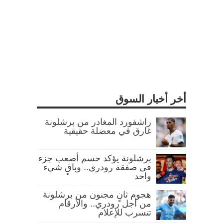
أخر أخبار السوق
راشفورد المغادر من برشلونة
غارق في معضلة حقيقية
برشلونة يؤكد حسم أصعب جزء
في صفقة رودري.. وباقٍ شيء
واحد
هجوم ثانٍ مجنون من برشلونة
من أجل رودري.. والأرقام
تتسرب للإعلام