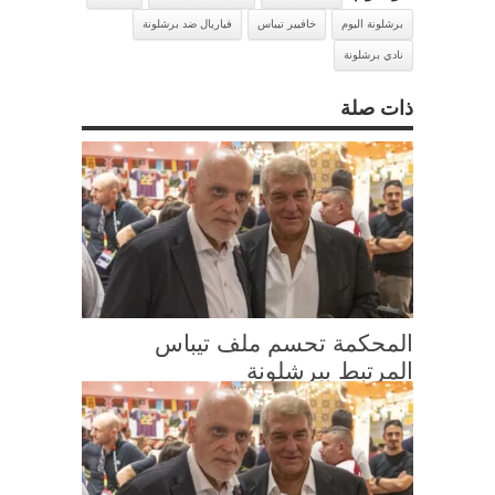
برشلونة اليوم
خافيير تيباس
فياريال ضد برشلونة
نادي برشلونة
ذات صلة
المحكمة تحسم ملف تيباس
المرتبط ببرشلونة