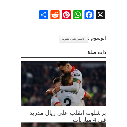
Share
Reddit
Pinterest
WhatsApp
Facebook
X
الوسوم :
ألافيس ضد برشلونة
ذات صلة
برشلونة إنقلب على ريال مدريد
في 4 مباريات