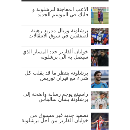
الاعب المفاجئة لبرشلونة و
فليك في الموسم الجديد
برشلونة وريال مدريد رهينة
لصفقتين في سوق الانتقالات
خوليان ألفاريز حدد المسار الذي
سيصل به الى برشلونة
برشلونة ينتظر ما قد يقلب كل
شيء مع فيران توريس
راسينغ يوجه رسالة واضحة إلى
برشلونة بشأن ساليناس
تصعيد جديد غير مسبوق من
خوليان ألفاريز من أجل برشلونة