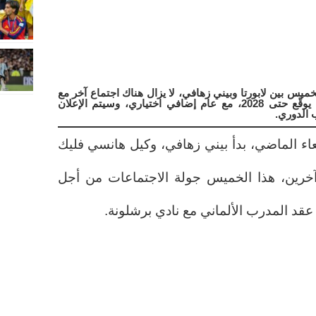
خميس بين لابورتا وبيني زهافي، لا يزال هناك اجتماع آخر مع
ديكو، لكن أسس الاتفاق تم وضعها لكي يوقّع حتى 2028، مع عام إضافي اختياري، وسيتم الإعلان
 الدوري.
عاء الماضي، بدأ بيني زهافي، وكيل هانسي فليك
خرين، هذا الخميس جولة الاجتماعات من أجل
قد المدرب الألماني مع نادي برشلونة.