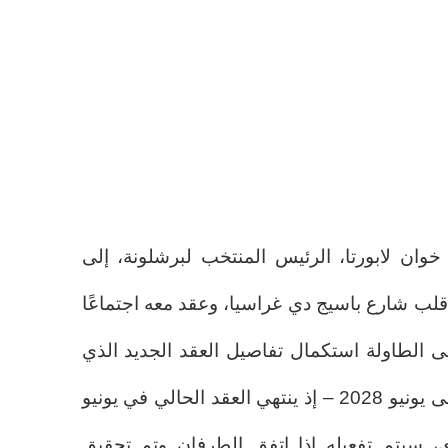
وان لابورتا، الرئيس المنتخب لبرشلونة، إلى
قلب شارع باسيج دي غراسيا، وعقد معه اجتماعًا
, وكان على الطاولة استكمال تفاصيل العقد الجديد الذي
سيربط هانسي فليك ببرشلونة حتى يونيو 2028 – إذ ينتهي العقد الحالي في يونيو
ري، سيتم تفعيله إذا اتفق الطرفان وتم تحقيق