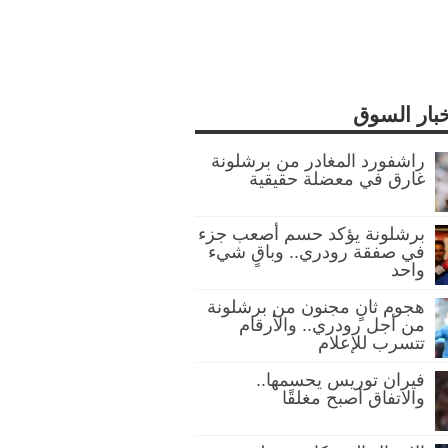
خبار السوق
راشفورد المغادر من برشلونة
غارق في معضلة حقيقية
برشلونة يؤكد حسم أصعب جزء
في صفقة رودري.. وباقٍ شيء
واحد
هجوم ثانٍ مجنون من برشلونة
من أجل رودري.. والأرقام
تتسرب للإعلام
فيران توريس يحسمها..
والاتفاق أصبح مغلقًا