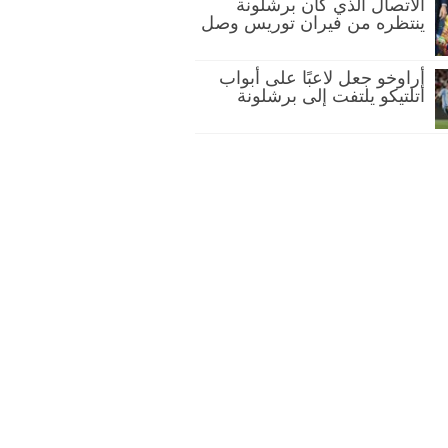
الاتصال الذي كان برشلونة
ينتظره من فيران توريس وصل
أراوخو جعل لاعبًا على أبواب
أتلتيكو يلتفت إلى برشلونة