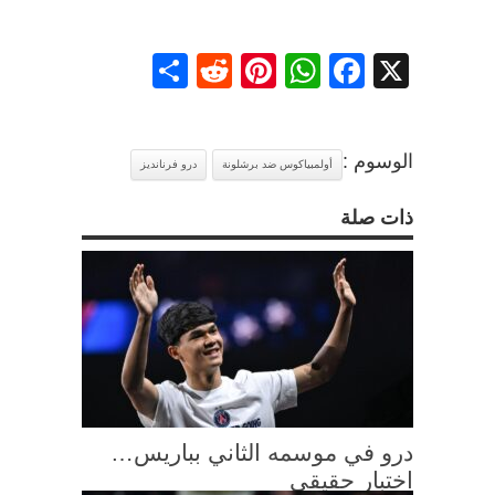
Share
Reddit
Pinterest
WhatsApp
Facebook
X
الوسوم :
أولمبياكوس ضد برشلونة
درو فرنانديز
ذات صلة
درو في موسمه الثاني بباريس…
اختبار حقيقي