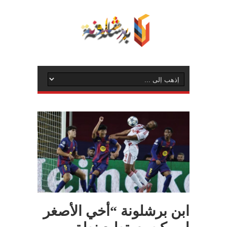
ابن برشلونة “أخي الأصغر