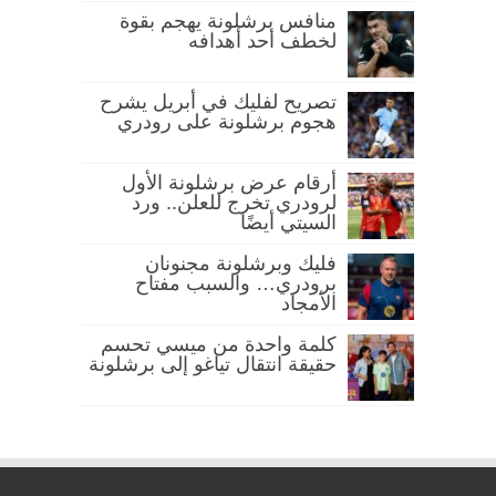
منافس برشلونة يهجم بقوة
لخطف أحد أهدافه
تصريح لفليك في أبريل يشرح
هجوم برشلونة على رودري
أرقام عرض برشلونة الأول
لرودري تخرج للعلن.. ورد
السيتي أيضًا
فليك وبرشلونة مجنونان
برودري… والسبب مفتاح
الأمجاد
كلمة واحدة من ميسي تحسم
حقيقة انتقال تياغو إلى برشلونة