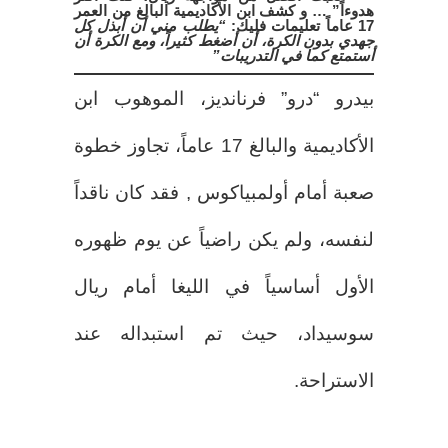
هدوءاً” … و كشف ابن الأكاديمية البالغ من العمر
17 عاماً تعليمات فليك:
“يطلب مني أن أبذل كل
جهدي بدون الكرة، أن أضغط كثيراً، ومع الكرة أن
أستمتع كما في التدريبات”
بيدرو “درو” فرنانديز، الموهوب ابن
الأكاديمية والبالغ 17 عاماً، تجاوز خطوة
صعبة أمام أولمبياكوس , فقد كان ناقداً
لنفسه، ولم يكن راضياً عن يوم ظهوره
الأول أساسياً في الليغا أمام ريال
سوسيداد، حيث تم استبداله عند
الاستراحة.