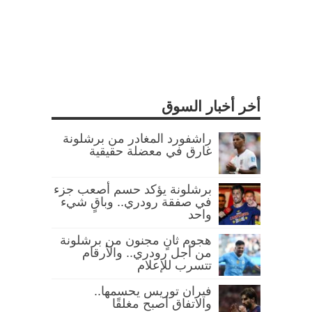
أخر أخبار السوق
راشفورد المغادر من برشلونة
غارق في معضلة حقيقية
برشلونة يؤكد حسم أصعب جزء
في صفقة رودري.. وباقٍ شيء
واحد
هجوم ثانٍ مجنون من برشلونة
من أجل رودري.. والأرقام
تتسرب للإعلام
فيران توريس يحسمها..
والاتفاق أصبح مغلقًا