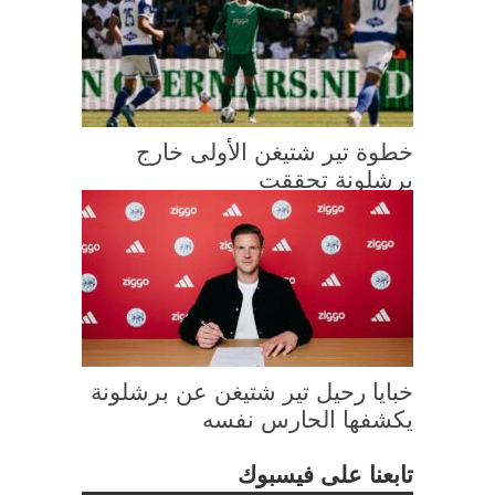
خطوة تير شتيغن الأولى خارج
برشلونة تحققت
خبايا رحيل تير شتيغن عن برشلونة
يكشفها الحارس نفسه
تابعنا على فيسبوك