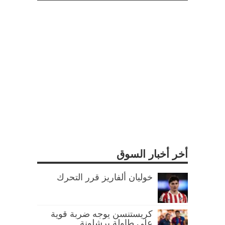
أخر أخبار السوق
خوليان ألفاريز قرر التحرك
كريستنسن يوجه ضربة قوية
على طاولة برشلونة