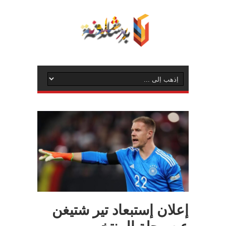
إعلان إستبعاد تير شتيغن