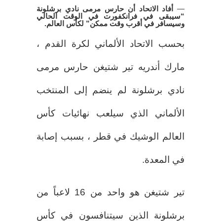
—
أفاد الاتحاد أن حارس مرمى نادي برشلونة
“سيبقى في فرانكفورت في الوقت الحالي
وسيسافر في أقرب وقت ممكن” لكأس العالم.
بحسب الاتحاد الألماني لكرة القدم ،
مارك أندريه تير شتيغن حارس مرمى
نادي برشلونة لم ينضم إلى المنتخب
الألماني الذي سيلعب نهائيات كأس
العالم الوشيك في قطر ، بسبب إصابة
في المعدة.
تير شتيغن هو واحد من 16 لاعباً من
برشلونة الذين سيتنافسون في كأس