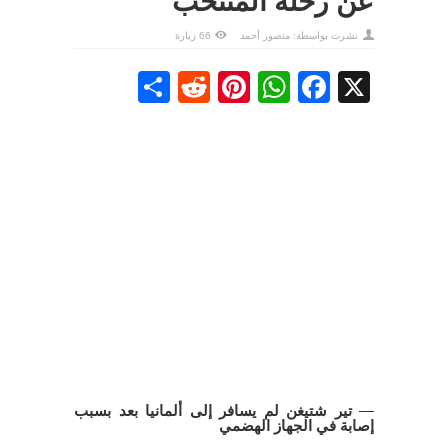
عن رحلة المنتخب
نشرت بواسطة:
منصور أحمد
66 زيارة
Share
Reddit
Pinterest
WhatsApp
Facebook
X
—
تير شتيغن لم يسافر إلى ألمانيا بعد بسبب
إصابة في الجهاز الهضمي