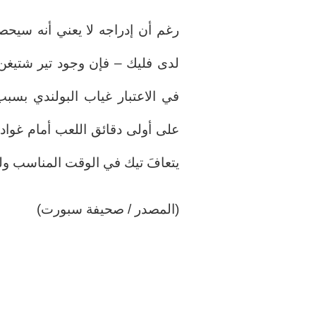
لدى فليك – فإن وجود تير شتيغن 
في الاعتبار غياب البولندي بس
على أولى دقائق اللعب أمام غوادال
يتعافَ تيك في الوقت المناسب و
(المصدر / صحيفة سبورت)