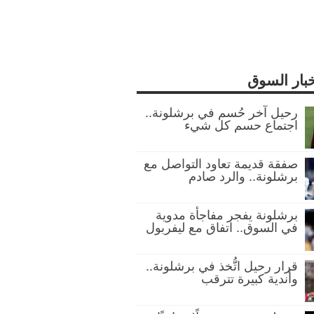
خبار السوق
رحيل آخر حُسم في برشلونة..
اجتماع حسم كل شيء
صفقة قديمة تعاود التواصل مع
برشلونة.. والرد صادم
برشلونة يفجر مفاجأة مدوية
في السوق.. اتفاق مع ليفربول
قرار رحيل اتُّخذ في برشلونة..
وأندية كبيرة تترقب