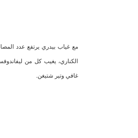
مع غياب بيدري يرتفع عدد المصابي
الكناري، يغيب كل من ليفاندوفسك
غافي وتير شتيغن.