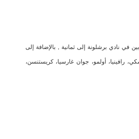
ن في نادي برشلونة إلى ثمانية , بالإضافة إلى
ي، رافينيا، أولمو، جوان غارسيا، كريستنسن،