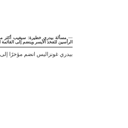
—
مسألة بيدري خطيرة: سيغيب أكثر 
الرأسين للفخذ الأيسر وينضم إلى القائمة 
بيدري غونزاليس انضم مؤخرًا إلى 