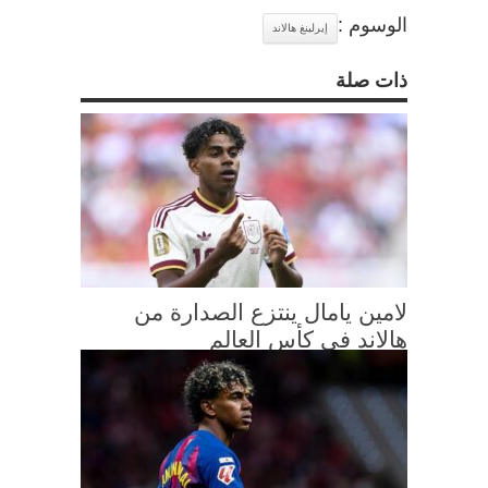
الوسوم :
إيرلينغ هالاند
ذات صلة
لامين يامال ينتزع الصدارة من
هالاند في كأس العالم