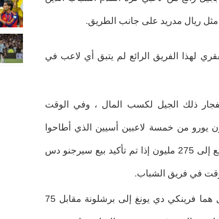
ا مثل ريال مدريد على جانب الطريق.
فقري لهذا الفريق الرائع لم يتبق أي لاعب في
نفجار ذلك الجيل لكسب المال ، وفي الوقت
، قام بتحصيل 255 مليون يورو من خمسة لاعبين أسيين الذي أطاحوا
بريال مدريد , رقم يمكن أن يرتفع إلى 275 مليون إذا تم تأكيد بيع سيرجنو دس
وقت في فريق الشباب.
كان أكبر انتقالين من ذلك الجيل هما فرينكي دي يونغ إلى برشلونة مقابل 75