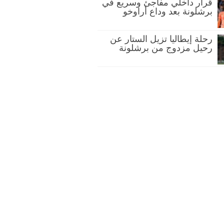
قرار داخلي مفاجئ وسريع في
برشلونة بعد وداع أراوخو
رحلة إيطاليا تزيل الستار عن
رحيل مزدوج من برشلونة