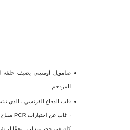
صامويل أومتيتي يضيف حلقة أ
المزدحم.
قلب الدفاع الفرنسي ، الذي ث
، غاب عن 
كان في حجر منزلي , وفقًا لبرشل