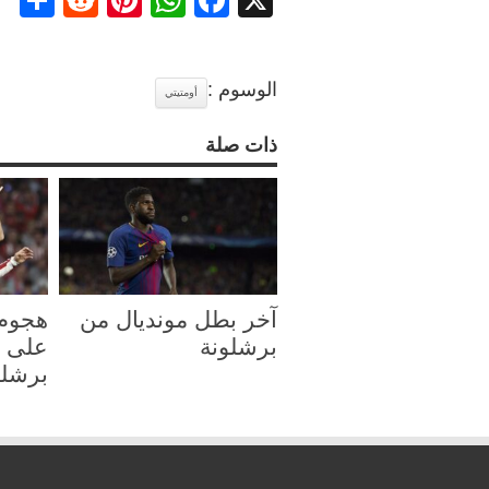
re
ddit
nterest
WhatsApp
Facebook
X
الوسوم :
أومتيتي
ذات صلة
آخر بطل مونديال من
هجوم 
برشلونة
على ا
برشلو