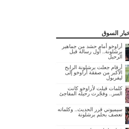
خبار السوق
أراوخو أمام حشد من جماهير
برشلونة.. أول رسالة قبل
الرحيل
أرقام جعلت برشلونة الرابح
الأكبر من صفقة أراوخو إلى
ليفربول
كلمات قيلت لأراوخو كانت
السر.. وفجّرت رحيله المفاجئ
سيميوني قرر الحديث.. وكلماته
تعصف بحلم برشلونة