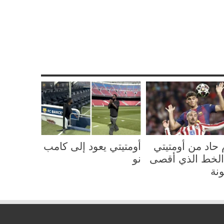
Sha
Re
Pi
حاد من أومتيتي
أومتيتي يعود إلى كامب
لخط الذي أقصى
نو
نة