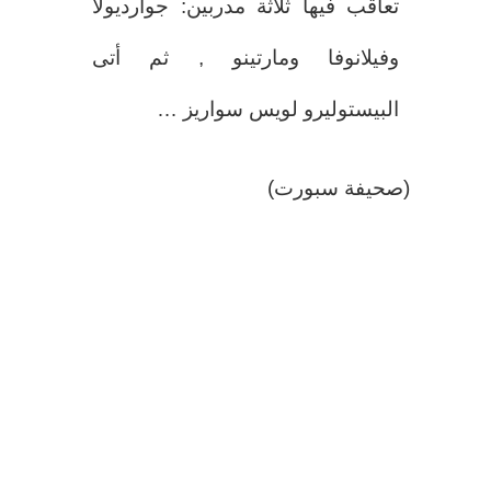
تعاقب فيها ثلاثة مدربين: جوارديولا
وفيلانوفا ومارتينو , ثم أتى
البيستوليرو لويس سواريز …
(صحيفة سبورت)