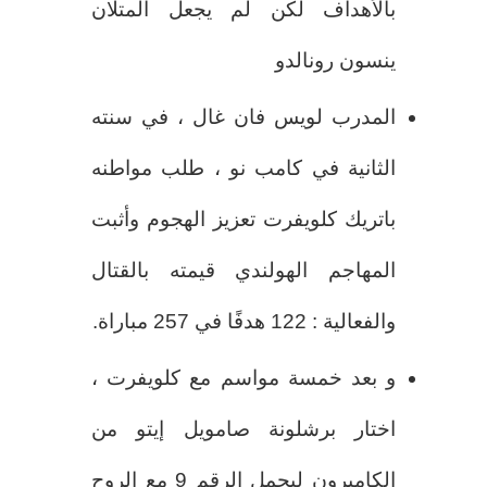
بالأهداف لكن لم يجعل المتلان
ينسون رونالدو
المدرب لويس فان غال ، في سنته
الثانية في كامب نو ، طلب مواطنه
باتريك كلويفرت تعزيز الهجوم وأثبت
المهاجم الهولندي قيمته بالقتال
والفعالية : 122 هدفًا في 257 مباراة.
و بعد خمسة مواسم مع كلويفرت ،
اختار برشلونة صامويل إيتو من
الكاميرون ليحمل الرقم 9 مع الروح