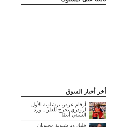
أخر أخبار السوق
أرقام عرض برشلونة الأول
لرودري تخرج للعلن.. ورد
السيتي أيضًا
فليك وبرشلونة مجنونان