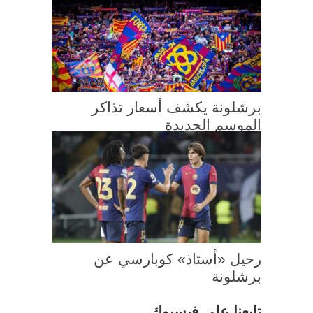
برشلونة يكشف أسعار تذاكر
الموسم الجديدة
رحيل «أستاذ» كوبارسي عن
برشلونة
تابعنا على فيسبوك