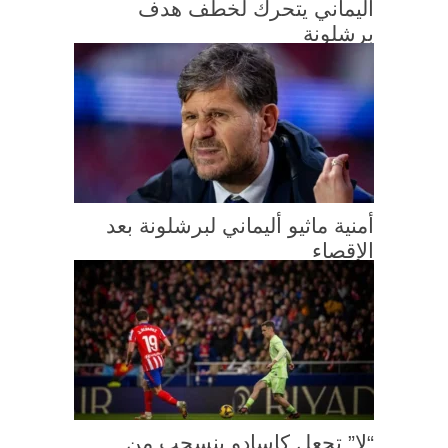
أليماني يتحرك لخطف هدف
برشلونة
أمنية ماثيو أليماني لبرشلونة بعد
الإقصاء
“لا” تجعل كاسادو ينسحب من