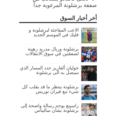
صفقة برشلونة المرغوبة جداً
أخر أخبار السوق
الاعب المفاجئة لبرشلونة و
فليك في الموسم الجديد
برشلونة وريال مدريد رهينة
لصفقتين في سوق الانتقالات
خوليان ألفاريز حدد المسار الذي
سيصل به الى برشلونة
برشلونة ينتظر ما قد يقلب كل
شيء مع فيران توريس
راسينغ يوجه رسالة واضحة إلى
برشلونة بشأن ساليناس