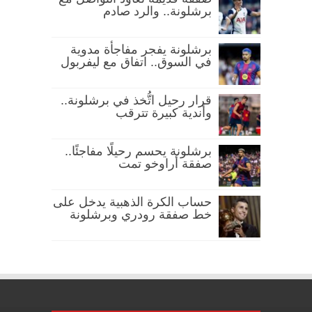
برشلونة.. والرد صادم
برشلونة يفجر مفاجأة مدوية
في السوق.. اتفاق مع ليفربول
قرار رحيل اتُّخذ في برشلونة..
وأندية كبيرة تترقب
برشلونة يحسم رحيلًا مفاجئًا..
صفقة أراوخو تمت
حساب الكرة الذهبية يدخل على
خط صفقة رودري وبرشلونة