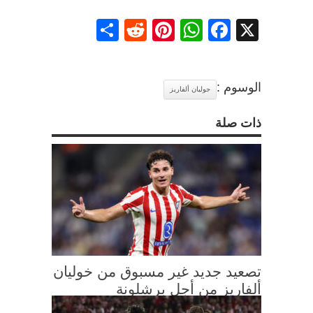
Share
Reddit
Pinterest
WhatsApp
Facebook
X
الوسوم :
جوليان ألفاريز
ذات صلة
تصعيد جديد غير مسبوق من خوليان
ألفاريز من أجل برشلونة