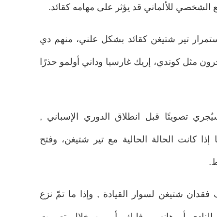
 الشخصي للألماني قد يؤثر على مهامه كقائد.
تمرار تير شتيغن كقائد بشكل علني، منهم دي
آخرون مثل كوندي، إريك غارسيا وداني أولمو حذرًا
جري تصويتًا قبل انطلاق الدوري الإسباني ,
ذا كانت الحالة الحالية مع تير شتيغن، وفتح
ط.
فقدان شتيغن لسوار القيادة , وإذا ما تمّ نزع
النادي أو هانسي فليك، أو من خلال تصويت