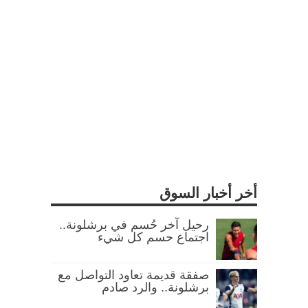
أخر أخبار السوق
رحيل آخر حُسم في برشلونة..
اجتماع حسم كل شيء
صفقة قديمة تعاود التواصل مع
برشلونة.. والرد صادم