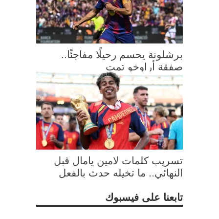
برشلونة يحسم رحيلًا مفاجئًا..
صفقة أراوخو تمت
تسريب كلمات لامين يامال قبل
النهائي.. ما تخيله حدث بالفعل
تابعنا على فيسبوك