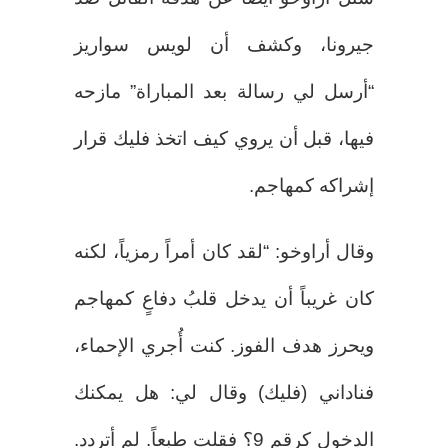
جيرونا، وكشف أن لويس سواريز
“أرسل لي رسالة بعد المباراة” مازحه
فيها، قبل أن يروي كيف اتخذ فليك قرار
إشراكه كمهاجم.
وقال أراوخو: “لقد كان أمراً رمزياً، لكنه
كان غريباً أن يدخل قلبُ دفاعٍ كمهاجم
ويحرز هدف الفوز. كنت أُجري الإحماء،
فناداني (فليك) وقال لي: هل يمكنك
الدخول كرقم 9؟ فقلت طبعاً. لم أتردد.