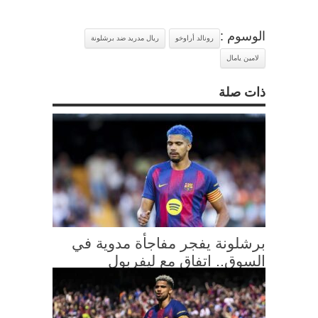
الوسوم :
رونالد أراوخو
ريال مدريد ضد برشلونة
لامين يامال
ذات صلة
برشلونة يفجر مفاجأة مدوية في
السوق.. اتفاق مع ليفربول