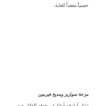
خصماً معقداً للغاية.
مزحة سواريز ومديح فيرمين
سُئل أراوخو أيضًا عن هدفه القاتل ضد