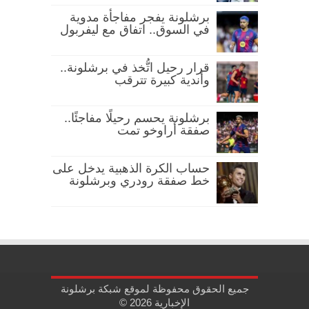
برشلونة يفجر مفاجأة مدوية
في السوق.. اتفاق مع ليفربول
قرار رحيل اتُّخذ في برشلونة..
وأندية كبيرة تترقب
برشلونة يحسم رحيلًا مفاجئًا..
صفقة أراوخو تمت
حساب الكرة الذهبية يدخل على
خط صفقة رودري وبرشلونة
جميع الحقوق محفوظة لموقع شبكة برشلونة
الإخبارية 2026 ©