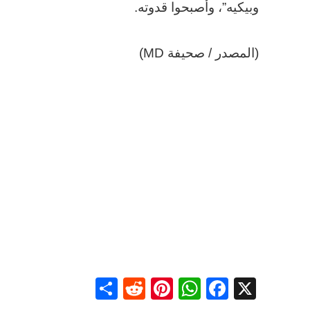
وبيكيه”، وأصبحوا قدوته.
(المصدر / صحيفة MD)
Share
Reddit
Pinterest
WhatsApp
Facebook
X