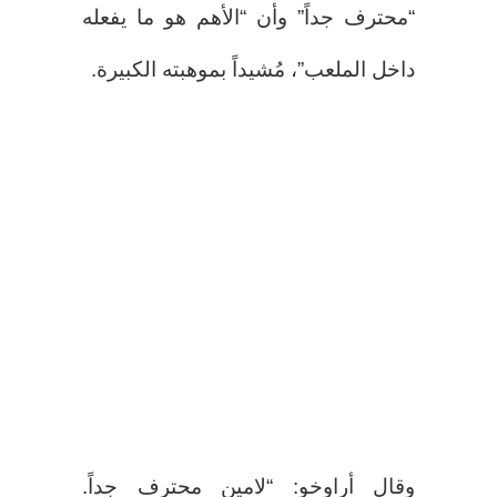
“محترف جداً” وأن “الأهم هو ما يفعله
داخل الملعب”، مُشيداً بموهبته الكبيرة.
وقال أراوخو: “لامين محترف جداً.